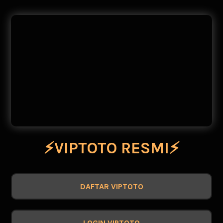
⚡️VIPTOTO RESMI⚡️
DAFTAR VIPTOTO
LOGIN VIPTOTO